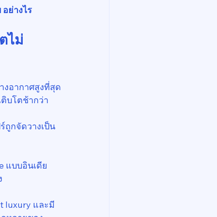
 อย่างไร
ตไม่
งอากาศสูงที่สุด
เติบโตช้ากว่า
์ถูกจัดวางเป็น 
e แบบอินเดีย 
ง
t luxury และมี 