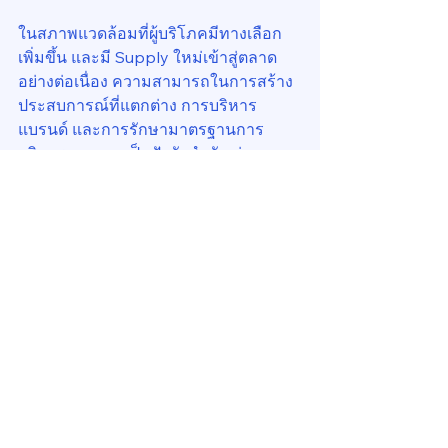
ในสภาพแวดล้อมที่ผู้บริโภคมีทางเลือก
เพิ่มขึ้น และมี Supply ใหม่เข้าสู่ตลาด
อย่างต่อเนื่อง ความสามารถในการสร้าง
ประสบการณ์ที่แตกต่าง การบริหาร
แบรนด์ และการรักษามาตรฐานการ
บริการ จะกลายเป็นปัจจัยสำคัญต่อผล
ประกอบการของสินทรัพย์
แนวคิดดังกล่าวไม่ได้จำกัดอยู่เพียงธุรกิจ
โรงแรม หากสามารถอธิบายการ
เปลี่ยนแปลงของอสังหาริมทรัพย์เกือบทุก
ประเภทในปัจจุบัน
การลงทุนโรงแรมยังคง
สะท้อนความเชื่อมั่นต่อ
ประเทศไทย