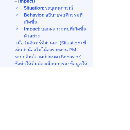
– Impact)
Situation:
 ระบุเหตุการณ์
Behavior:
 อธิบายพฤติกรรมที่
เกิดขึ้น
Impact:
 บอกผลกระทบที่เกิดขึ้น
ตัวอย่าง:
“เมื่อวันจันทร์ที่ผ่านมา (Situation) พี่
เห็นว่าน้องไม่ได้ส่งรายงาน PM 
ระบบลิฟต์ตามกำหนด (Behavior) 
ซึ่งทำให้ทีมต้องเลื่อนการส่งข้อมูลให้
ผู้บริหาร (Impact)”
บันทึกการฟีดแบ็ก 
โดยเฉพาะใน
องค์กรใหญ่ การบันทึกช่วยให้
ติดตามการพัฒนาและป้องกันการ
สื่อสารคลาดเคลื่อน
สร้างวัฒนธรรมฟีดแบ็กเชิงบวก 
ฟีด
แบ็กไม่ใช่เรื่องที่เกิดแค่ตอนผิดพลาด 
แต่ควรมีฟีดแบ็กเชิงบวกเมื่องานออก
มาดี เพื่อเสริมแรงจูงใจ