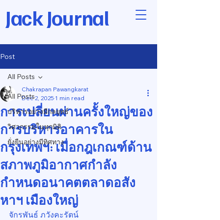
Jack Journal
Post
All Posts
Chakrapan Pawangkarat
All Posts
Dec 2, 2025
1 min read
การเปลี่ยนผ่านครั้งใหญ่ของ
บริหารอย่างมีกลยุทธ์
การบริหารอาคารใน
วิศวกรรมในทุกมิติ
ยั่งยืนอย่างมีทิศทาง
กรุงเทพฯ: เมื่อกฎเกณฑ์ด้าน
สภาพภูมิอากาศกำลัง
กำหนดอนาคตตลาดอสัง
หาฯ เมืองใหญ่
จักรพันธ์ ภวังคะรัตน์