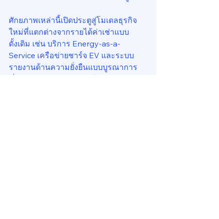
ศักยภาพเหล่านี้เปิดประตูสู่โมเดลธุรกิจ
ใหม่ที่แตกต่างจากรายได้ค่าเช่าแบบ
ดั้งเดิม เช่น บริการ Energy-as-a-
Service เครือข่ายชาร์จ EV และระบบ
รายงานด้านความยั่งยืนแบบบูรณาการ 
ซึ่งช่วยเสริมความสัมพันธ์กับผู้เช่าและ
สร้างรายได้ใหม่ อาคารจึงกลายเป็น 
“แพลตฟอร์มของโซลูชัน” มากกว่าการ
เป็น “พื้นที่ใช้สอย”
การนำไปสู่การปฏิบัติ
ความสำเร็จต้องอาศัยแนวทางที่ออกแบบ
เฉพาะสำหรับบริบทของกรุงเทพฯ ปัจจัย
ในพื้นที่—ตั้งแต่โครงสร้างต้นทุนไฟฟ้า 
ส่วนผสมของผู้เช่า ไปจนถึงสภาพตลาดกฎ
ระเบียบ—ล้วนกำหนดทั้งความเสี่ยงและ