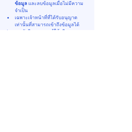
ข้อมูล
 และลบข้อมูลเมื่อไม่มีความ
จำเป็น
เฉพาะเจ้าหน้าที่ที่ได้รับอนุญาต
เท่านั้นที่สามารถเข้าถึงข้อมูลได้
4. ความรับผิดชอบของผู้ให้บริการระบบ 
(Third-Party Compliance)
หากใช้ผู้ให้บริการภายนอก ต้อง
ตรวจสอบให้แน่ใจว่าผู้ให้บริการนั้น 
ปฏิบัติตาม PDPA
 และไม่มีการนำ
ข้อมูลไปใช้ผิดวัตถุประสงค์
ควรเลือกใช้ระบบที่เก็บข้อมูลภายใน
ประเทศเพื่อลดความเสี่ยงในการรั่ว
ไหลของข้อมูล
หากไม่ปฏิบัติตาม PDPA อาจส่งผลให้เกิด 
ค่าปรับทางปกครองและความเสียหาย
ทางกฎหมาย
 ได้ ดังนั้น 
ฝ่ายจัดการควร
ทำงานร่วมกับที่ปรึกษากฎหมายและเจ้า
หน้าที่คุ้มครองข้อมูลส่วนบุคคล (DPO) 