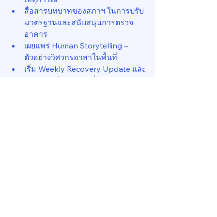
สื่อสารบทบาทของสภาฯ ในการปรับ
มาตรฐานและสนับสนุนการตรวจ
อาคาร
เผยแพร่ Human Storytelling – 
ตัวอย่างวิศวกรอาสาในพื้นที่
เริ่ม Weekly Recovery Update และ
ช่องทางแจ้งอาคารเสี่ยง
ระยะที่ 2: พฤษภาคม 2568 – สร้าง
เวทีและขับเคลื่อนการเปลี่ยนแปลง
จัดเวทีสาธารณะ “อาคารปลอดภัยใน
ยุคภัยพิบัติ”
เปิดโครงการ “วิศวกรอาสา ตรวจ
อาคารทั่วไทย”
เผยแพร่ข้อเสนอปรับมาตรฐาน และ
ข้อกฎหมายที่เกี่ยวข้อง
แคมเปญ 
#SafetyByEngineering
ระยะที่ 3: มิถุนายน 2568 เป็นต้นไป – 
สถาปนาบทบาทใหม่ของวิชาชีพ