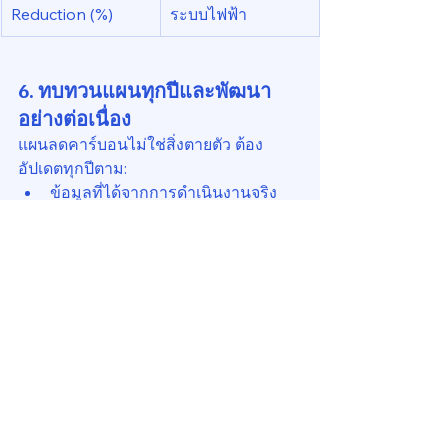
Reduction (%)
ระบบไฟฟ้า
6. ทบทวนแผนทุกปีและพัฒนา
อย่างต่อเนื่อง
แผนลดคาร์บอนไม่ใช่สิ่งตายตัว ต้อง
อัปเดตทุกปีตาม:
ข้อมูลที่ได้จากการดำเนินงานจริง
เทคโนโลยีใหม่หรือแรงจูงใจจากรัฐ
นโยบายหรือข้อกำหนดใหม่ (เช่น 
มาตรฐานประสิทธิภาพพลังงาน
ใหม่ๆ)
📈 ประโยชน์เชิงธุรกิจ
ด้าน
ประโยชน์ที่ได้รับ
ค่าใช้จ่าย
ลดต้นทุนพลังงาน