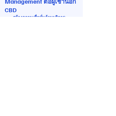
Management ต่อผู้เช่านอก 
CBD
สร้างความเชื่อมั่นด้านบริการ
: 
อาคารที่บริหารโดย PM มืออาชีพ
สามารถทดแทน “ความหรูหรา” 
ของ CBD ด้วยบริการคุณภาพ
จัด community activities
: เชื่อมต่อผู้
เช่าในอาคารให้เกิดเครือข่ายธุรกิจ
ใหม่
สนับสนุน ESG และ Smart 
Facilities
: ทำให้อาคารนอกเมืองมี 
“premium” ของตนเอง และแข่งขัน
กับ CBD ได้
6. สรุป
แม้ว่าค่าเช่าสำนักงานในศูนย์กลางเมือง
จะสูงจนเกินเอื้อมสำหรับหลายธุรกิจ แต่