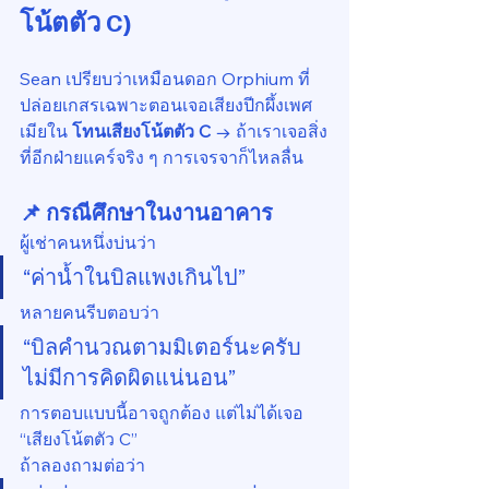
โน้ตตัว C)
Sean เปรียบว่าเหมือนดอก Orphium ที่
ปล่อยเกสรเฉพาะตอนเจอเสียงปีกผึ้งเพศ
เมียใน 
โทนเสียงโน้ตตัว C
 → ถ้าเราเจอสิ่ง
ที่อีกฝ่ายแคร์จริง ๆ การเจรจาก็ไหลลื่น
📌 กรณีศึกษาในงานอาคาร
ผู้เช่าคนหนึ่งบ่นว่า
“ค่าน้ำในบิลแพงเกินไป”
หลายคนรีบตอบว่า
“บิลคำนวณตามมิเตอร์นะครับ 
ไม่มีการคิดผิดแน่นอน”
การตอบแบบนี้อาจถูกต้อง แต่ไม่ได้เจอ 
“เสียงโน้ตตัว C”
ถ้าลองถามต่อว่า