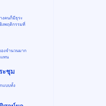
งคนก็มีธุระ
ชิงพฤติกรรมที่
้าของจำนวนมาก
” แทน
ประชุม
อกแบบทั้ง
พิสูจน์ผล