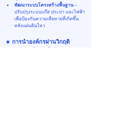
พัฒนาระบบโครงสร้างพื้นฐาน
 – 
ปรับปรุงระบบแก๊ส ประปา และไฟฟ้า
เพื่อป้องกันความเสียหายที่เกิดขึ้น
หลังแผ่นดินไหว
🔹 การนำองค์กรผ่านวิกฤติ
ความสามารถในการเป็นผู้นำของคุณจะ
เป็นตัวกำหนดว่า ธุรกิจและที่อยู่อาศัยจะ
ฟื้นตัวเร็วเพียงใด และจะรับมือกับภัยพิบัติ
ในอนาคตได้ดีเพียงใด 
ด้วยการดำเนินการ
อย่างรวดเร็ว สื่อสารอย่างโปร่งใส และ
ลงทุนในมาตรการป้องกัน คุณสามารถ
ปกป้องชีวิต ทรัพย์สิน และผลประโยชน์
ระยะยาวของทุกฝ่ายได้
Acknowledgement:
"This article was generated with the 