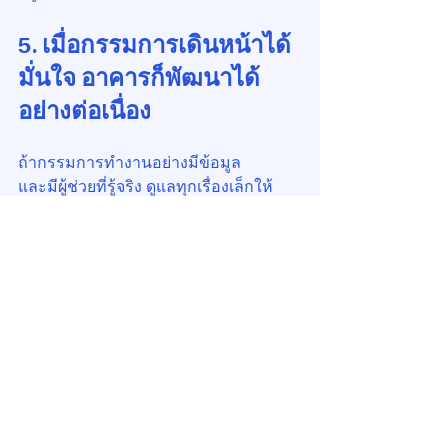
5. เมื่อกรรมการเดินหน้าได้
มั่นใจ อาคารก็พัฒนาได้
อย่างต่อเนื่อง
ถ้ากรรมการทำงานอย่างมีข้อมูล
และมีผู้ช่วยที่รู้จริง ดูแลทุกเรื่องเล็กให้
อย่างมืออาชีพ
เวลาประชุมจะสั้นลง แต่ได้ผลมากขึ้น
เสียงสะท้อนจากเจ้าของร่วมก็จะลดลง
เพราะทุกคนสัมผัสได้ว่า “อาคารนี้มีคน
ดูแลอยู่จริง”
6. สุดท้ายนี้… เราขออยู่