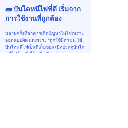
🧱 บันไดหนีไฟที่ดี เริ่มจาก
การใช้งานที่ถูกต้อง
หลายครั้งที่อาคารเกิดปัญหาไม่ใช่เพราะ
ออกแบบผิด แต่เพราะ “ถูกใช้ผิด”เช่น ใช้
บันไดหนีไฟเป็นที่เก็บของ เปิดประตูบันได
หนีไฟค้างทิ้งไว้ หรือเปิดหน้าต่างระบาย
อากาศ สิ่งเหล่านี้อาจทำลายระบบความ
ดันและการป้องกันควันทั้งหมดได้ทันที
💬 ข้อคิดสำหรับผู้บริหาร
อาคาร
อย่ามองบันไดหนีไฟเป็นเพียงช่อง
ทางสำรอง แต่ให้มองว่าเป็น “ระบบ
ชีวิต” ของอาคาร
จัดให้มีการตรวจสอบและทดสอบ