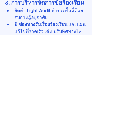
3. การบริหารจัดการข้อร้องเรียน
จัดทำ 
Light Audit
 สำรวจพื้นที่ที่แสง
รบกวนผู้อยู่อาศัย
มี 
ช่องทางรับเรื่องร้องเรียน
 และแผน
แก้ไขที่รวดเร็ว เช่น ปรับทิศทางไฟ
หรือเพิ่มบังแสง
4. เชื่อมโยงกับกลยุทธ์ ESG และ 
Net Zero
ลดแสงรบกวน = ลดการใช้พลังงาน
เกินจำเป็น
เพิ่มคะแนนด้าน 
Green Building 
Certification
สนับสนุนภาพลักษณ์องค์กรที่ใส่ใจ
สุขภาวะและสิ่งแวดล้อม
สรุปสำหรับ Property 
Manager ✨