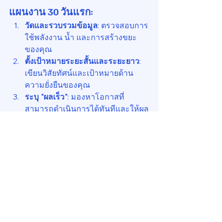
แผนงาน 30 วันแรก:
วัดและรวบรวมข้อมูล
: ตรวจสอบการ
ใช้พลังงาน น้ำ และการสร้างขยะ
ของคุณ
ตั้งเป้าหมายระยะสั้นและระยะยาว
: 
เขียนวิสัยทัศน์และเป้าหมายด้าน
ความยั่งยืนของคุณ
ระบุ "ผลเร็ว"
: มองหาโอกาสที่
สามารถดำเนินการได้ทันทีและให้ผล
ตอบแทนที่รวดเร็ว
สร้างทีมแชมเปี้ยน
: รวบรวมกลุ่ม
พนักงานและผู้เช่าที่กระตือรือร้น
แผนงาน 90 วัน:
ดำเนินการตามโครงการ "ผลเร็ว"
: 
เช่น การเปลี่ยนหลอดไฟ LED
พัฒนาแผนการสื่อสาร
: วิธีการแบ่ง
ปันความคิดริเริ่มและความก้าวหน้า