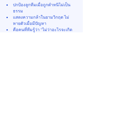
ปกป้องลูกทีมเมื่อถูกตำหนิไม่เป็น
ธรรม
แสดงความกล้าในยามวิกฤต ไม่
หายตัวเมื่อมีปัญหา
คือคนที่ทีมรู้ว่า “ไม่ว่าอะไรจะเกิด
ขึ้น หัวหน้าอยู่ข้างเราเสมอ”
🌱 สรุป: หัวหน้าที่ดี คือหัวใจ
ของทีม
“คนจะทำงานให้ดี ไม่ใช่เพราะ
กลัวหัวหน้า แต่เพราะรัก
หัวหน้า”
และหัวหน้าที่ลูกทีมรัก... 
มักเป็นคนที่ 
เคารพลูกทีมก่อน
เสมอ
โลกของงานบริหารอาคารจะยิ่งน่าอยู่เมื่อ
มีหัวหน้าแบบนี้... อยู่ในทุกอาคาร 😊