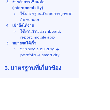
ง่ายต่อการเชื่อมต่อ 
(interoperability)
ใช้มาตรฐานเปิด ลดการผูกขาด
กับ vendor
เข้าถึงได้ง่าย
ใช้งานผ่าน dashboard, 
report, mobile app
ขยายผลได้เร็ว
จาก single building → 
portfolio → smart city
5. มาตรฐานที่เกี่ยวข้อง
Gemini Principles
 (UK CDBB): เน้น 
openness, trust, value
ISO/IEC 30182
: กรอบ conceptual 
model สำหรับ smart city
ASHRAE 223P
: semantic tagging 