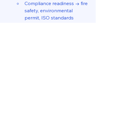
Compliance readiness → fire 
safety, environmental 
permit, ISO standards
Efficiency project → solar 
rooftop, EV infrastructure
6. เศรษฐกิจชะลอ: GDP 
forecast 2.3% (ต่ำกว่าที่
คาด)
ผลกระทบกับ PM:
Landlord จะกดดัน PM ให้ 
“ทำได้มากขึ้น แต่ใช้ทรัพยากร
น้อยลง”
แนวทางพลิกเกม:
Data-driven O&M → CMMS, 
digital twin
Asset lifecycle planning → ยืด