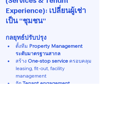
Experience): เปลี่ยนผู้เช่า
เป็น “ชุมชน”
กลยุทธ์ปรับปรุง
ตั้งทีม 
Property Management 
ระดับมาตรฐานสากล
สร้าง 
One-stop service
 ครอบคลุม 
leasing, fit-out, facility 
management
จัด 
Tenant engagement 
program
 (Well-being, 
networking)
เพิ่ม 
Concierge 
services
 (Reception, parcel, 
visitor support)
เปิดพื้นที่ 
Retail & amenities
 ใน
อาคาร (Café, fitness, wellness 