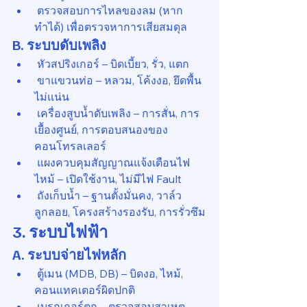
 ตรวจสอบการไหลของลม (หาก
ทำได้) เพื่อตรวจหาการเสียสมดุล
B. ระบบดับเพลิง
 หัวสปริงเกอร์ – บิดเบี้ยว, รั่ว, แตก
 ขาแขวนท่อ – หลวม, โค้งงอ, ยึดพื้น
ไม่แน่น
 เครื่องสูบน้ำดับเพลิง – การสั่น, การ
เยื้องศูนย์, การตอบสนองของ
คอนโทรลเลอร์
 แผงควบคุมสัญญาณแจ้งเตือนไฟ
ไหม้ – เปิดใช้งาน, ไม่มีไฟ Fault
 ถังเก็บน้ำ – ฐานตั้งมั่นคง, วาล์ว
ลูกลอย, โครงสร้างรองรับ, การรั่วซึม
3. ระบบไฟฟ้า
A. ระบบจ่ายไฟหลัก
 ตู้เมน (MDB, DB) – บิดงอ, ไหม้, 
คอนแทคเตอร์ผิดปกติ
 เบรกเกอร์ตก – ตรวจสอบสาเหตุ, 