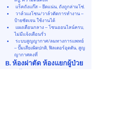
 แร็คถังแก๊ส – ยึดแน่น, ถังถูกล่ามโซ่.
 วาล์วแงโซน/วาล์วตัดการทำงาน – 
ป้ายชัดเจน ใช้งานได้
 แผงเตือนกลาง – โซนออนไลน์ครบ, 
ไม่มีแจ้งเตือนรั่ว
 ระบบสูญญากาศ/ลมทางการแพทย์ 
– ปั๊มเสียงผิดปกติ, ฟิลเตอร์อุดตัน, สูญ
ญากาศคงที่
B. ห้องผ่าตัด ห้องแยกผู้ป่วย
และห้อง ICU
 ตรวจสอบความดันห้องบวก/ลบ – 
ทดสอบด้วยควันหรือเกจ
 แผงกรอง HEPA – ไม่รั่ว, ยึดแน่น, 
ทิศทางการไหลอากาศถูกต้อง
 พัดลมดูดอากาศห้องแยก – ใช้งาน
ได้, ไม่มีเสียงหรือสั่นมาก
 ระบบปรับอากาศห้องผ่าตัด – 