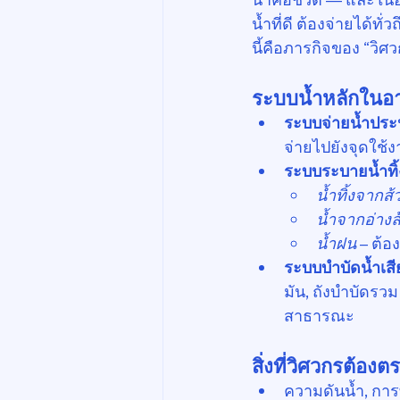
น้ำที่ดี ต้องจ่ายได้ทั
นี้คือภารกิจของ “วิศ
ระบบน้ำหลักในอาค
ระบบจ่ายน้ำประ
จ่ายไปยังจุดใช้
ระบบระบายน้ำทิ
น้ำทิ้งจากส้
น้ำจากอ่างล
น้ำฝน
 – ต้
ระบบบำบัดน้ำเส
มัน, ถังบำบัดร
สาธารณะ
สิ่งที่วิศวกรต้อ
ความดันน้ำ, การ