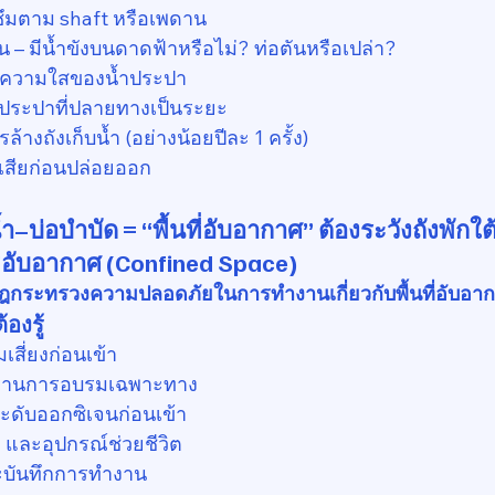
ซึมตาม shaft หรือเพดาน
– มีน้ำขังบนดาดฟ้าหรือไม่? ท่อตันหรือเปล่า?
น ความใสของน้ำประปา
ประปาที่ปลายทางเป็นระยะ
งถังเก็บน้ำ (อย่างน้อยปีละ 1 ครั้ง)
สียก่อนปล่อยออก
–บ่อบำบัด = “พื้นที่อับอากาศ” ต้องระวัง
ถังพักใต้
ที่อับอากาศ (Confined Space)
ฎกระทรวงความปลอดภัยในการทำงานเกี่ยวกับพื้นที่อับอาก
องรู้
เสี่ยงก่อนเข้า
องผ่านการอบรมเฉพาะทาง
ะดับออกซิเจนก่อนเข้า
 และอุปกรณ์ช่วยชีวิต
ะบันทึกการทำงาน