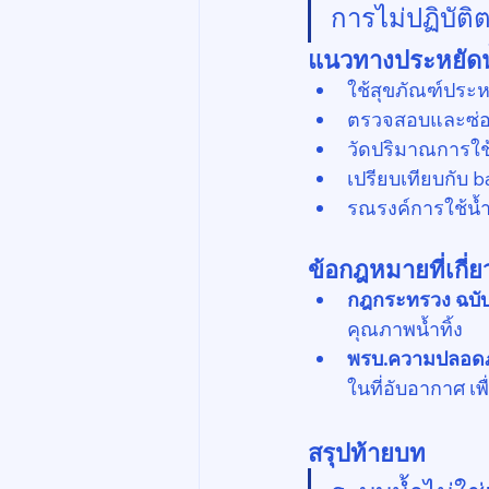
การไม่ปฏิบัติ
แนวทางประหยัด
ใช้สุขภัณฑ์ประห
ตรวจสอบและซ่อม
วัดปริมาณการใช
เปรียบเทียบกับ 
รณรงค์การใช้น้ำอ
ข้อกฎหมายที่เกี่ย
กฎกระทรวง ฉบับที
คุณภาพน้ำทิ้ง
พรบ.ความปลอดภ
ในที่อับอากาศ เพ
สรุปท้ายบท