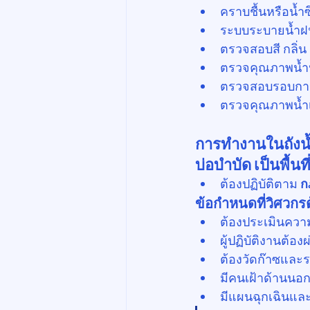
คราบชื้นหรือน้ำ
ระบบระบายน้ำฝน 
ตรวจสอบสี กลิ่
ตรวจคุณภาพน้ำ
ตรวจสอบรอบการล้า
ตรวจคุณภาพน้ำเ
การทำงานในถังน้ำ
บ่อบำบัด เป็นพื้น
ต้องปฏิบัติตาม 
ก
ข้อกำหนดที่วิศวกรต้
ต้องประเมินความ
ผู้ปฏิบัติงานต้
ต้องวัดก๊าซและร
มีคนเฝ้าด้านนอก
มีแผนฉุกเฉินแล