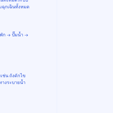
ามฉุกเฉินทั้งหมด
พัก → ปั๊มน้ำ → 
เช่น ถังดักไข
กทางระบายน้ำ