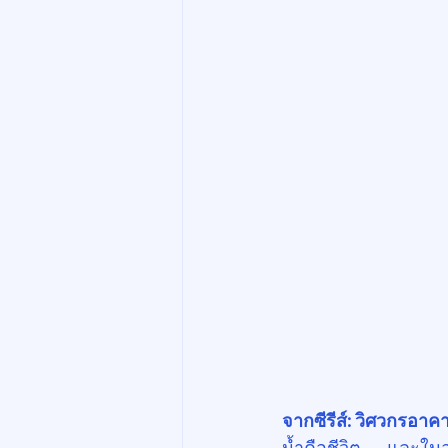
จากซีรีส์: วิศวกรอาคา
น้ำคือชีวิต — และในอ