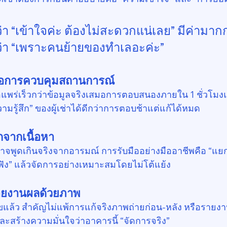
ว่า “เข้าใจค่ะ ต้องไม่สะดวกแน่เลย” มีค่ามาก
ดว่า “เพราะคนย้ายของทำเลอะค่ะ”
ือการควบคุมสถานการณ์
แพร่เร็วกว่าข้อมูลจริงเสมอการตอบสนองภายใน 1 ชั่วโมงแร
ามรู้สึก” ของผู้เช่าได้ดีกว่าการตอบช้าแต่แก้ได้หมด
จากเนื้อหา
อาจพูดเกินจริงจากอารมณ์ การรับมืออย่างมืออาชีพคือ “แยกสิ่
ับฟัง” แล้วจัดการอย่างเหมาะสมโดยไม่โต้แย้ง
รายงานผลด้วยภาพ
ขแล้ว สำคัญไม่แพ้การแก้จริงภาพถ่ายก่อน-หลัง หรือรายงาน
ะสร้างความมั่นใจว่าอาคารนี้ “จัดการจริง”