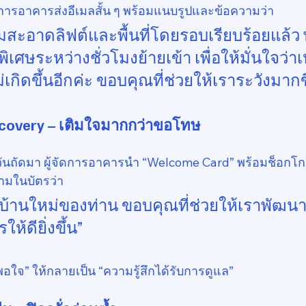
้จัดการอาคารส่งอีเมลสั้น ๆ พร้อมแนบรูปและข้อความว่า
สะอาดลิฟต์และพื้นที่โดยรอบเรียบร้อยแล้ว พ
ศษระหว่างชั่วโมงย้ายเข้า เพื่อให้มั่นใจว่า
เกิดขึ้นอีกค่ะ ขอบคุณที่ช่วยให้เราระวังมากข
ecovery – เติมใจมากกว่าขอโทษ
ันถัดมา ผู้จัดการอาคารนำ “Welcome Card” พร้อมช็อกโก
วามในบัตรว่า
สู่บ้านใหม่ของท่าน ขอบคุณที่ช่วยให้เราพั
้ดียิ่งขึ้น”
ม่พอใจ” ให้กลายเป็น “ความรู้สึกได้รับการดูแล”