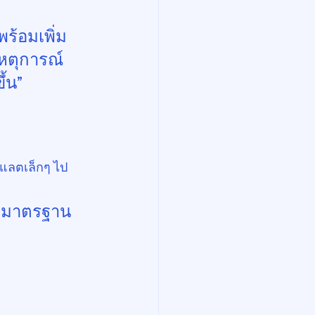
ร้อมเพิ่ม
เหตุการณ์
ึ้น”
แลตเล็กๆ ไป
ฒนามาตรฐาน