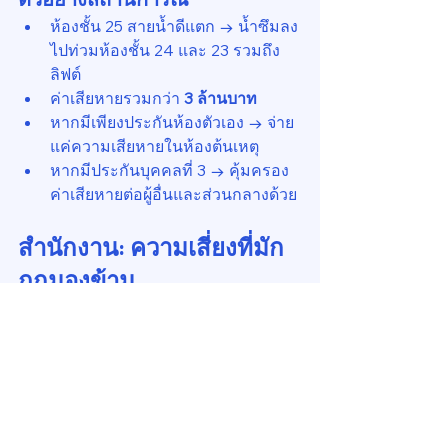
ห้องชั้น 25 สายน้ำดีแตก → น้ำซึมลง
ไปท่วมห้องชั้น 24 และ 23 รวมถึง
ลิฟต์
ค่าเสียหายรวมกว่า 
3 ล้านบาท
หากมีเพียงประกันห้องตัวเอง → จ่าย
แค่ความเสียหายในห้องต้นเหตุ
หากมีประกันบุคคลที่ 3 → คุ้มครอง
ค่าเสียหายต่อผู้อื่นและส่วนกลางด้วย
สำนักงาน: ความเสี่ยงที่มัก
ถูกมองข้าม
สำนักงานในอาคารสูงก็เผชิญปัญหา
คล้ายกัน โดยเฉพาะจากอ่างล้างจานหรือ
เครื่องกรองน้ำที่ต่อเข้าท่อประปา หากท่อ
หรือสายชำรุดในช่วงนอกเวลาทำการ น้ำ
สามารถท่วมพื้นที่ทำงานของหลายบริษัท