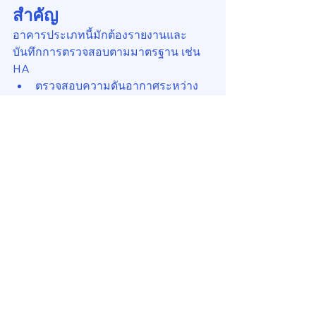
สำคัญ
อาคารประเภทนี้มักต้องรายงานและ
บันทึกการตรวจสอบตามมาตรฐาน เช่น 
HA
ตรวจสอบความดันอากาศระหว่าง
ห้องสะอาด-ห้องสกปรก
ตรวจสอบระบบกรองอากาศ HEPA
สำรองพัดลมหรือเครื่องทำความเย็น
ในกรณีไฟดับ
ระบบระบายอากาศของเครื่องกำเนิด
ไฟฟ้า
6. อย่าลืม “แผ่นดินไหว
ตาม” (Aftershocks)
แผ่นดินไหวตามอาจทำให้ส่วนที่หลวมอยู่
แล้วหลุดร่วงภายหลัง เช่น ท่อลมตกจาก
เพดานหลังเกิดเหตุหลายชั่วโมง ควรมี