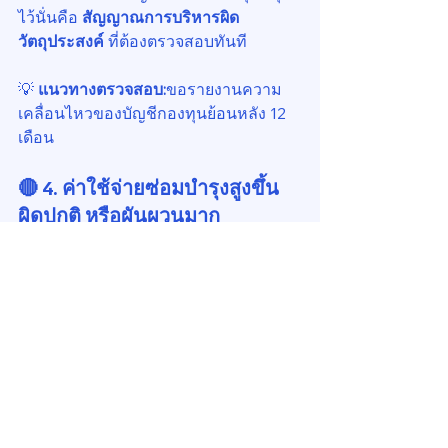
ไว้นั่นคือ 
สัญญาณการบริหารผิด
วัตถุประสงค์
 ที่ต้องตรวจสอบทันที
💡 
แนวทางตรวจสอบ:
ขอรายงานความ
เคลื่อนไหวของบัญชีกองทุนย้อนหลัง 12 
เดือน
🔴 4. ค่าใช้จ่ายซ่อมบำรุงสูงขึ้น
ผิดปกติ หรือผันผวนมาก
หากงบแสดงว่าค่าใช้จ่ายซ่อมบำรุงเพิ่ม
ขึ้นเกิน 30–40% จากปีก่อนหรือผันผวน
มากเดือนต่อเดือนอาจสะท้อนว่าไม่มีแผน
บำรุงรักษาเชิงป้องกัน (PM) หรือมีการ
ซ่อมฉุกเฉินบ่อย
💡 
แนวทางตรวจสอบ:
ขอดูรายการ “แผน
ซ่อมบำรุงประจำปี (Maintenance Plan)” 