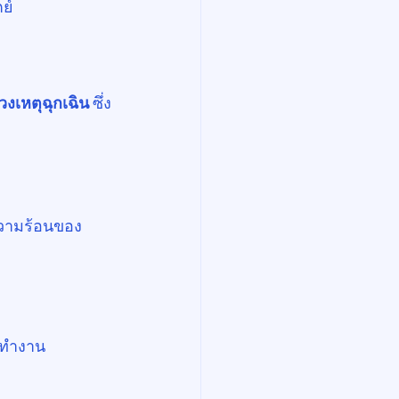
ย์
่วงเหตุฉุกเฉิน
 ซึ่ง
วามร้อนของ
ุดทำงาน