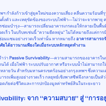
กำลังก้าวเข้าสู่ยุคใหม่ของความเสี่ยง คลื่นความร้อนที่รุ
ันตั้งตัว และเหตุขัดข้องของระบบไฟฟ้า—ไม่ว่าจะจากพายุ ค
ซ่อมบำรุง—สามารถเปลี่ยนอาคารเกรดเอให้กลายเป็นพื้นที่
ดเร็ว ในบริบทเช่นนี้ “ความยืดหยุ่น” ไม่ได้หมายถึงแค่การมี
อมแซมอย่างรวดเร็วเท่านั้น หากหมายถึง 
อาคารสามารถร
อาศัยได้ยาวนานเพียงใดเมื่อระบบหลักหยุดทำงาน
ำว่า 
Passive Survivability
—ความสามารถของอาคารในก
านได้ เมื่อไฟฟ้า ระบบปรับอากาศ หรือระบบน้ำไม่สามารถให้
อหลายวัน สำหรับมหานครเขตร้อนอย่างกรุงเทพฯ ซึ่งความ
ถเพิ่มสูงอย่างรวดเร็ว กลยุทธ์เชิงพาสซีฟจึงกลายเป็นหัว
ภัยต่อชีวิตและการปกป้องมูลค่าทรัพย์สินในระยะยาว
vability: จาก “ความสบาย” สู่ “การอย