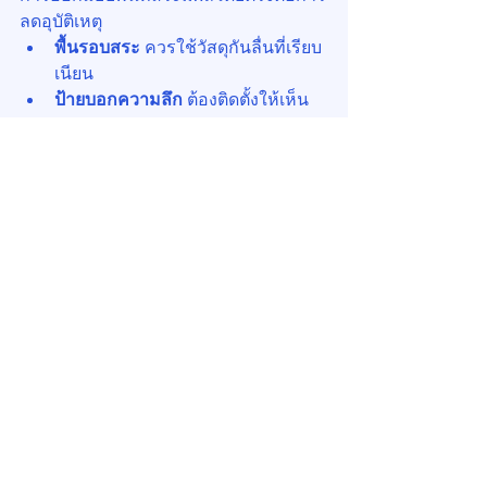
ลดอุบัติเหตุ
พื้นรอบสระ
 ควรใช้วัสดุกันลื่นที่เรียบ
เนียน
ป้ายบอกความลึก
 ต้องติดตั้งให้เห็น
ชัดเจนรอบสระ
การแยกสระเด็ก–ผู้ใหญ่
 ควรมีรั้วหรือ
ขอบกั้นชัดเจน
ราวกันตก
 ต้องสูงและแข็งแรงพอ 
โดยเฉพาะในคอนโดสูงที่เด็กอาจ
พยายามปีนหรือแทรกตัวผ่านช่อง
ราวได้
สรุป: ความใส่ใจคือคำตอบ
สระว่ายน้ำคอนโดมิเนียมไม่ใช่เพียงสิ่ง
อำนวยความสะดวก แต่เป็นพื้นที่ที่
ต้องการมาตรฐานความปลอดภัยสูง หาก
ฝ่ายจัดการอาคารออกแบบ ดูแล และ