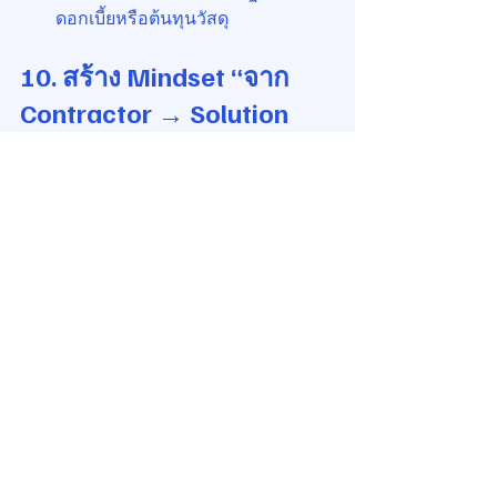
ดอกเบี้ยหรือต้นทุนวัสดุ
10. สร้าง Mindset “จาก 
Contractor → Solution 
Partner”
หัวใจของการปรับตัวในยุค AI ไม่ได้อยู่ที่
การเรียนรู้เทคโนโลยีเพียงอย่างเดียว แต่
คือการเปลี่ยน Mindset จากการเป็น “ผู้ทำ
ตามแบบ” ไปสู่การเป็น “ผู้สร้างคุณค่า”
ผู้รับเหมาที่พร้อมทำงานร่วมกับเจ้าของ
โครงการ วิศวกรผู้ออกแบบ และผู้จัดการ
อาคารในฐานะ 
Solution Partner
 จะมี
บทบาทสำคัญในการผลักดันโครงการสู่
ความสำเร็จที่มากกว่าการส่งมอบงานติด
ตั้ง แต่คือการส่งมอบคุณค่าในมิติของ