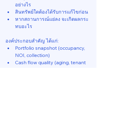
อย่างไร
สินทรัพย์ใดต้องได้รับการแก้ไขก่อน
หากสถานการณ์แย่ลง จะเกิดผลกระ
ทบอะไร
องค์ประกอบสำคัญ ได้แก่:
Portfolio snapshot (occupancy, 
NOI, collection)
Cash flow quality (aging, tenant 
risk)
Energy cost breakdown (base 
tariff, Ft)
Asset performance
Risk alert system
Liquidity position
Scenario simulation
Dashboard ที่ดีไม่ใช่ dashboard ที่มี
ข้อมูลมากที่สุดแต่คือ dashboard ที่