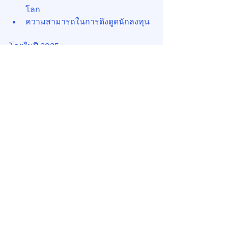
โลก
ความสามารถในการดึงดูดนักลงทุน
โดยในปี 2025
ความต้องการพื้นที่สำนักงานใน 
CBD ฟื้นตัว
มี net absorption เพิ่มขึ้น
ได้แรงหนุนจากภาค professional 
services
อย่างไรก็ตาม ความท้าทายของเมืองนี้คือ
👉 การเปลี่ยนศักยภาพ (liveability + 
talent) ให้กลายเป็น “economic gain” 
อย่างต่อเนื่องในอนาคต
นี่เป็นโจทย์เดียวกับหลายเมือง รวมถึง
กรุงเทพ