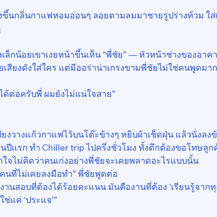
ังขึ้นกลิ่นกาแฟหอมอ่อนๆ ลอยตามลมมาชายรูปร่างท้วม ใส่เส
ๆ
้งเล็กน้อยเขาเงยหน้าขึ้นเห็น “พี่ชัย” — หัวหน้าช่างของอาค
เคยเสียงดังใส่ใคร แต่มีออร่าน่าเกรงขามพี่ชัยไม่ใช่คนพูดมา
ด้ต่อครับพี่ ผมยังไม่แน่ใจสาย”
พียงวางแก้วกาแฟไว้บนโต๊ะข้างๆ หยิบผ้าเช็ดฝุ่น แล้วนั่งลงข
อนปีแรก ทำ Chiller trip ไปครึ่งชั่วโมง ทั้งตึกต้องขอโทษลูก
ตกใจไม่คิดว่าคนเก่งอย่างพี่ชัยจะเคยพลาดอะไรแบบนั้น
นที่ไม่เคยลงมือทำ” พี่ชัยพูดต่อ
งานสอบที่ต้องได้ร้อยคะแนน มันคืองานที่ต้อง ‘เรียนรู้จาก
่ใช่แค่ ‘ประแจ’”