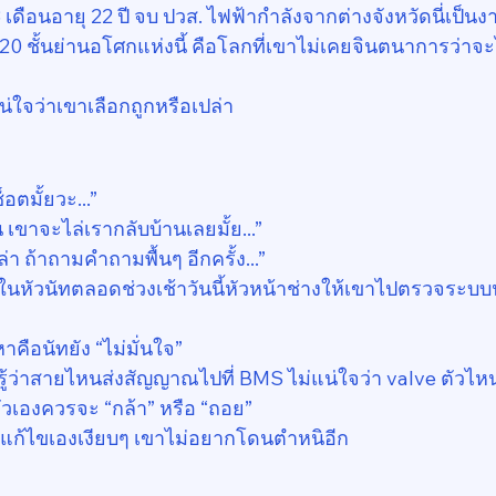
3 เดือนอายุ 22 ปี จบ ปวส. ไฟฟ้ากำลังจากต่างจังหวัดนี่เป็น
 ชั้นย่านอโศกแห่งนี้ คือโลกที่เขาไม่เคยจินตนาการว่าจะ
น่ใจว่าเขาเลือกถูกหรือเปล่า
อตมั้ยวะ...”
น เขาจะไล่เรากลับบ้านเลยมั้ย...”
ปล่า ถ้าถามคำถามพื้นๆ อีกครั้ง...”
่ในหัวนัทตลอดช่วงเช้าวันนี้หัวหน้าช่างให้เขาไปตรวจระบบน
คือนัทยัง “ไม่มั่นใจ”
่รู้ว่าสายไหนส่งสัญญาณไปที่ BMS ไม่แน่ใจว่า valve ตัวไ
ตัวเองควรจะ “กล้า” หรือ “ถอย”
าแก้ไขเองเงียบๆ เขาไม่อยากโดนตำหนิอีก