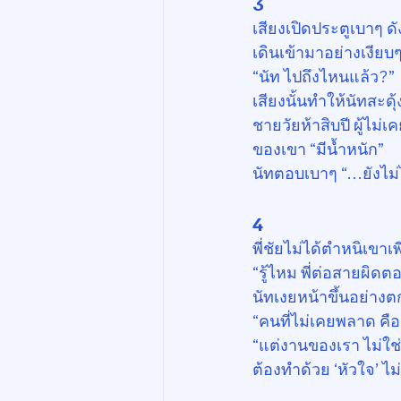
3
เสียงเปิดประตูเบาๆ ด
เดินเข้ามาอย่างเงียบ
“นัท ไปถึงไหนแล้ว?”
เสียงนั้นทำให้นัทสะดุ
ชายวัยห้าสิบปี ผู้ไม่
ของเขา “มีน้ำหนัก”
นัทตอบเบาๆ “…ยังไม่ไ
4
พี่ชัยไม่ได้ตำหนิเขาเ
“รู้ไหม พี่ต่อสายผิดต
นัทเงยหน้าขึ้นอย่าง
“คนที่ไม่เคยพลาด คือค
“แต่งานของเรา ไม่ใช่
ต้องทำด้วย ‘หัวใจ’ ไม