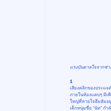
แรงบันดาลใจจากช่างอา
1
เสียงคลิกของประแจดั
ภายในห้องแคบๆ มีเพ
ใหญ่ที่หายใจฮึมฮัมอ
เด็กหนุ่มชื่อ “นัท” ก