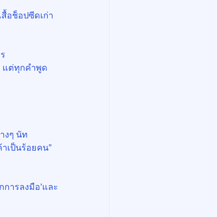
ื้อช็อปซีดเก่า
าร
ก แต่ทุกคำพูด
้างๆ นัท
ค้าเป็นร้อยคน”
ทุกการลงมือ’และ