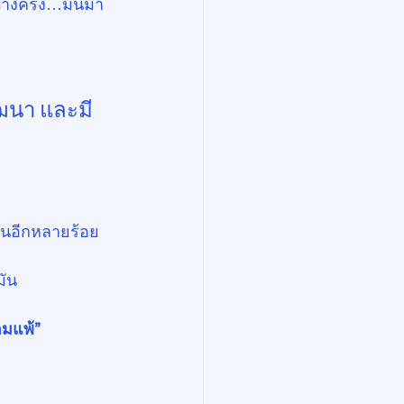
บางครั้ง…มันมา
ัฒนา และมี
คนอีกหลายร้อย
มัน
อมแพ้”