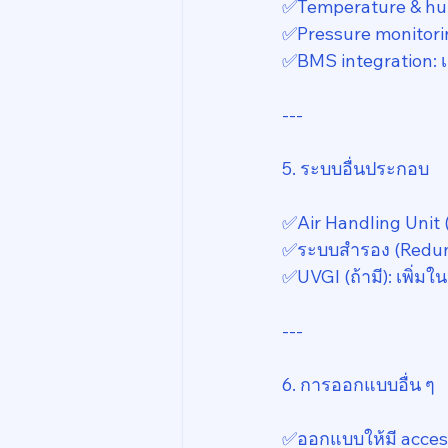
✅️Temperature & hum
✅️Pressure monitorin
✅️BMS integration: เ
---
5. ระบบอื่นประกอบ
✅️Air Handling Unit (
✅️ระบบสำรอง (Redund
✅️UVGI (ถ้ามี): เพิ่ม
---
6. การออกแบบอื่น ๆ
✅️ออกแบบให้มี access