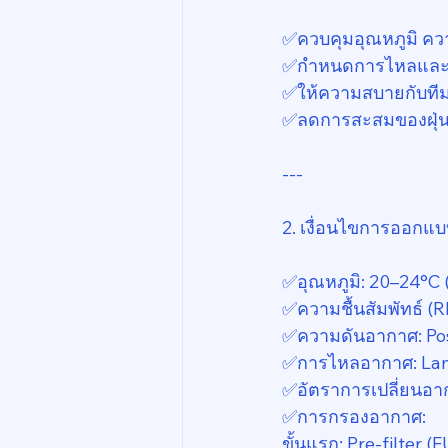
✅️ควบคุมอุณหภูมิ ค
✅️กำหนดการไหลและกา
✅️ให้ความสบายกับทีม
✅️ลดการสะสมของฝุ่น
---
2. เงื่อนไขการออกแบ
✅️อุณหภูมิ: 20–24°C 
✅️ความชื้นสัมพัทธ์ (
✅️ความดันอากาศ: Posi
✅️การไหลอากาศ: Lami
✅️อัตราการเปลี่ยนอา
✅️การกรองอากาศ:
ขั้นแรก: Pre-filter (