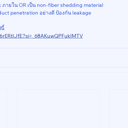
rk ภายใน OR เป็น non-fiber shedding material
 duct penetration อย่างดี ป้องกัน leakage
ี้
5Q6rERtIJfE?si=_68AKuwQPFuklMTV