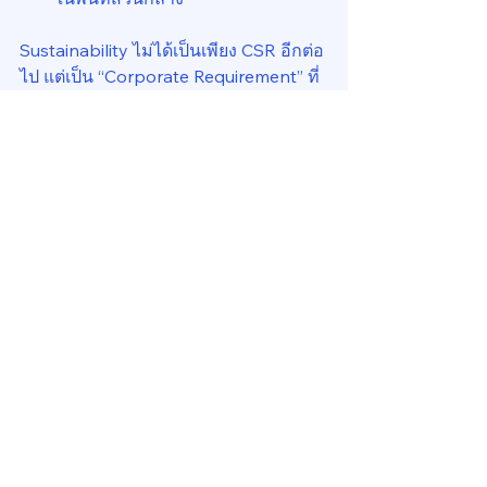
Sustainability ไม่ได้เป็นเพียง CSR อีกต่อ
ไป แต่เป็น “Corporate Requirement” ที่
แสดงถึงความสอดคล้องของอาคารกับ
เป้าหมายองค์กรผู้เช่า
💡 จาก “สิ่งอำนวยความ
สะดวก” สู่ “สิ่งที่สร้าง
มูลค่า”
ในบริบทกรุงเทพฯ ที่อุปทานอาคาร
คุณภาพสูงเพิ่มขึ้นอย่างต่อเนื่อง การมี 
amenities ที่ตอบโจทย์กลายเป็นปัจจัยคัด
กรองอาคารตั้งแต่ขั้นตอน shortlisting
ผู้เช่าอาจยอมจ่ายค่าเช่าที่สูงกว่า หาก
แลกกับประสบการณ์ที่ทำให้พนักงานมี