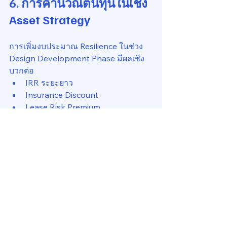
6. การคำนวณต้นทุนในเชิง 
Asset Strategy
การเพิ่มงบประมาณ Resilience ในช่วง 
Design Development Phase มีผลเชิง
บวกต่อ
IRR ระยะยาว
Insurance Discount
Lease Risk Premium
Stranded Asset Avoidance
Exit Cap Rate
โดยทั่วไปพบว่า Incremental CAPEX 
เพื่อ Resilience อยู่ในช่วง 2–6% ของงบ
โครงการ แต่ลด Long-Term Risk Cost 
ได้มากกว่าหลายเท่า
7. Climate-Ready Asset ใน