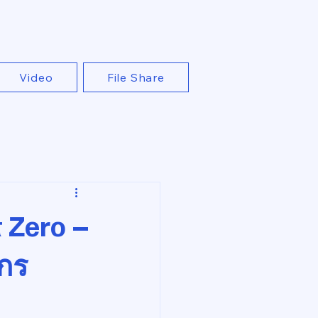
Video
File Share
t Zero –
วกร