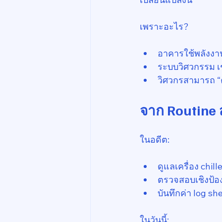
เพราะอะไร?
อาคารใช้พลังงา
ระบบวิศวกรรม เช
วิศวกรสามารถ “ค
จาก Routine ส
ในอดีต:
ดูแลเครื่อง chil
ตรวจสอบเชิงป้อ
บันทึกค่า log s
ในวันนี้: