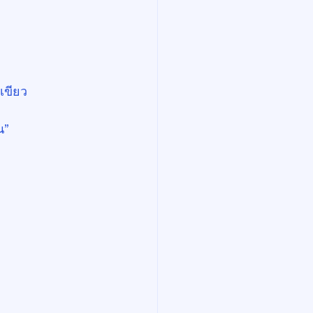
เขียว
น”