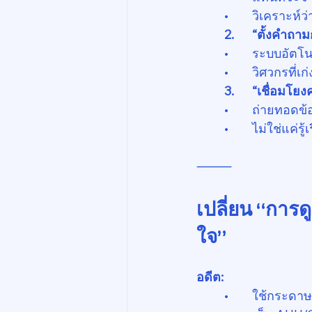
	•	วิเคราะห
	2.	“ตั้งคำถ
	•	ระบบอัต
	•	วิศวกรที
	3.	“เชื่อมโ
	•	ถ่ายทอดข
	•	ไม่ใช่แค่
⸻
เปลี่ยน “การด
ใจ”
อดีต:
	•	ใช้กระด