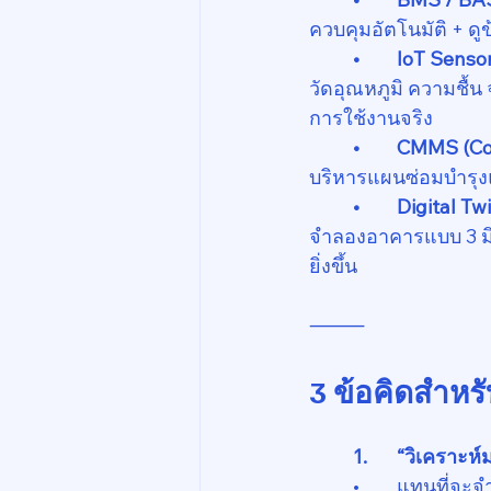
ควบคุมอัตโนมัติ + ดู
	•	IoT Senso
วัดอุณหภูมิ ความชื
การใช้งานจริง
	•	CMMS (
บริหารแผนซ่อมบำรุงแ
	•	Digital Tw
จำลองอาคารแบบ 3 มิ
ยิ่งขึ้น
⸻
3 ข้อคิดสำหร
	1.	“วิเคราะ
	•	แทนที่จ