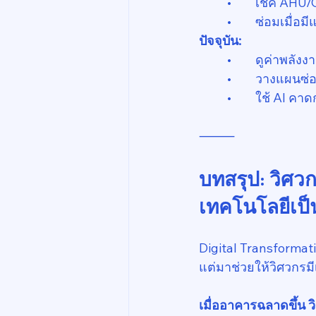
	•	เช็ค AHU
	•	ซ่อมเมื่อม
ปัจจุบัน:
	•	ดูค่าพลั
	•	วางแผนซ
	•	ใช้ AI 
⸻
บทสรุป: วิศวกร
เทคโนโลยีเป็
Digital Transformat
แต่มาช่วยให้วิศวกรมี
เมื่ออาคารฉลาดขึ้น 