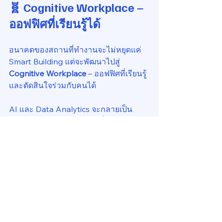
🧬 Cognitive Workplace – 
ออฟฟิศที่เรียนรู้ได้
อนาคตของสถานที่ทำงานจะไม่หยุดแค่ 
Smart Building แต่จะพัฒนาไปสู่ 
Cognitive Workplace
 – ออฟฟิศที่เรียนรู้
และตัดสินใจร่วมกับคนได้
AI และ Data Analytics จะกลายเป็น
ระบบประสาทของอาคาร เชื่อมข้อมูล
ตั้งแต่การใช้งานพื้นที่ คุณภาพอากาศ ไป
จนถึง Occupant Experience แบบ real-
timeอาคารจะ “เข้าใจ” พฤติกรรมของ
ผู้คนมากขึ้น และสามารถปรับการทำงาน
ของระบบต่าง ๆ ให้เหมาะสมโดย
อัตโนมัติ
นี่คือทิศทางที่เทคโนโลยีและงานบริหาร