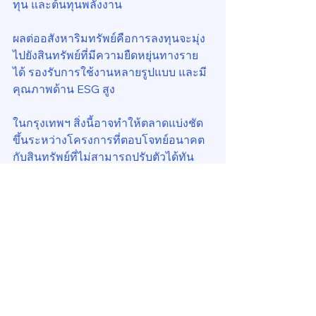
ทุน และต้นทุนพลังงาน
ผลต่ออสังหาริมทรัพย์คือการลงทุนจะมุ่ง
ไปยังสินทรัพย์ที่มีความยืดหยุ่นทางราย
ได้ รองรับการใช้งานหลายรูปแบบ และมี
คุณภาพด้าน ESG สูง
ในกรุงเทพฯ สิ่งนี้อาจทำให้ตลาดแบ่งชัด
ขึ้นระหว่างโครงการที่ตอบโจทย์อนาคต
กับสินทรัพย์ที่ไม่สามารถปรับตัวได้ทัน 
ทรัพย์ที่มีระบบดิจิทัลครบถ้วน มีมาตรฐาน
พลังงานดี และเชื่อมต่อโครงข่ายเมืองจะ
ถูกมองเป็นสินทรัพย์เชิงกลยุทธ์มากกว่า
ทรัพย์เชิงเก็งกำไร
บทสรุป: จาก Davos สู่
กรุงเทพ