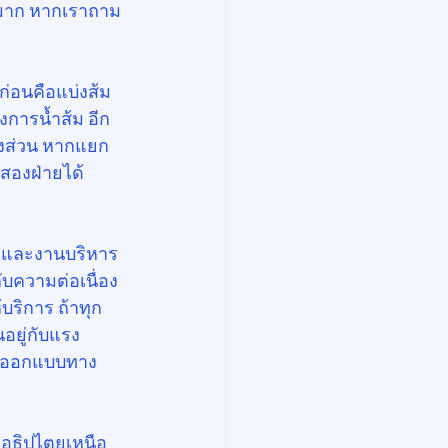
ยมาก หากเราถาม
ก่อนคือแบ่งส้ม
องการน้ำส้ม อีก
บางส่วน หากแยก
งสองฝ่ายได้
์ และงานบริหาร
ับความต่อเนื่อง
ริการ ถ้าทุก
นอยู่กับแรง
จะออกแบบทาง
รอธิปไตยเหนือ