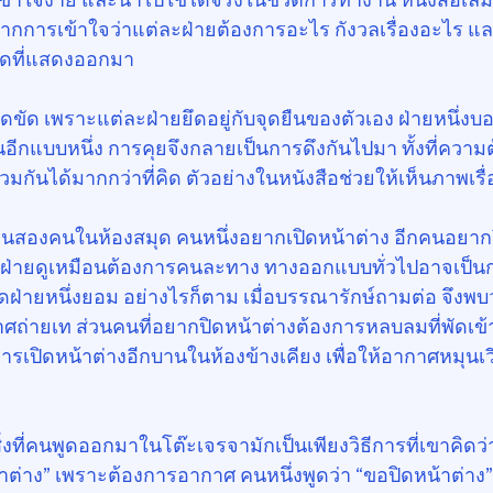
่มจากการเข้าใจว่าแต่ละฝ่ายต้องการอะไร กังวลเรื่องอะไร แ
พูดที่แสดงออกมา
ขัด เพราะแต่ละฝ่ายยึดอยู่กับจุดยืนของตัวเอง ฝ่ายหนึ่งบ
ันอีกแบบหนึ่ง การคุยจึงกลายเป็นการดึงกันไปมา ทั้งที่ควา
่วมกันได้มากกว่าที่คิด ตัวอย่างในหนังสือช่วยให้เห็นภาพเรื่
งคนสองคนในห้องสมุด คนหนึ่งอยากเปิดหน้าต่าง อีกคนอยากป
งฝ่ายดูเหมือนต้องการคนละทาง ทางออกแบบทั่วไปอาจเป็นก
ายใดฝ่ายหนึ่งยอม อย่างไรก็ตาม เมื่อบรรณารักษ์ถามต่อ จึงพบ
ศถ่ายเท ส่วนคนที่อยากปิดหน้าต่างต้องการหลบลมที่พัดเข้
รเปิดหน้าต่างอีกบานในห้องข้างเคียง เพื่อให้อากาศหมุนเ
า สิ่งที่คนพูดออกมาในโต๊ะเจรจามักเป็นเพียงวิธีการที่เขาคิด
น้าต่าง” เพราะต้องการอากาศ คนหนึ่งพูดว่า “ขอปิดหน้าต่า