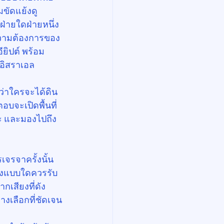
ขัดแย้งดู
่ายใดฝ่ายหนึ่ง 
นความต้องการของ
ยิปต์ พร้อม
งอิสราเอล
ว่าใครจะได้ดิน
จะเปิดพื้นที่
๊ะ และมองไปถึง
เจรจาครั้งนั้น
กลงแบบใดควรรับ 
สียงที่ดัง 
างเลือกที่ชัดเจน