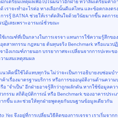
มักเตรียมเหตุผลเพื่อไปโน้มน้าวอีกฝ่าย ทว่าลืมเตรียมคำถ
่ได้ เราจะทำอะไรต่อ ทางเลือกนั้นดีแค่ไหน และข้อตกลงตร
่า การรู้ BATNA ช่วยให้เราตัดสินใจด้วยวินัยมากขึ้น ลดกา
รปฏิเสธเพราะอารมณ์ชั่วขณะ
ารใช้เกณฑ์ที่เป็นกลางในการเจรจา แทนการใช้ความรู้สึกของ
ตสาหกรรม กฎหมาย ต้นทุนจริง Benchmark หรือแนวปฏิบัต
เจรจาอิงเกณฑ์ภายนอก บรรยากาศจะเปลี่ยนจากการปะทะของ
ความสมเหตุสมผล
วคิดนี้ใช้ได้แทบทุกวัน ไม่ว่าจะเป็นการอธิบายงบซ่อมบำ
บลูกค้าเรื่องมาตรฐานบริการ หรือการขออนุมัติงานด้านควา
ือ “จำเป็น” อีกฝ่ายอาจรู้สึกว่าถูกผลักดัน หากใช้ข้อมูลความ
กรรม สถิติอุบัติการณ์ หรือ Benchmark ของอาคารประเภ
ากขึ้น และช่วยให้ทุกฝ่ายพูดคุยกันบนฐานข้อมูลเดียวกัน
to Yes
 จึงอยู่ที่การเปลี่ยนวิธีคิดของการเจรจา เราเริ่ม