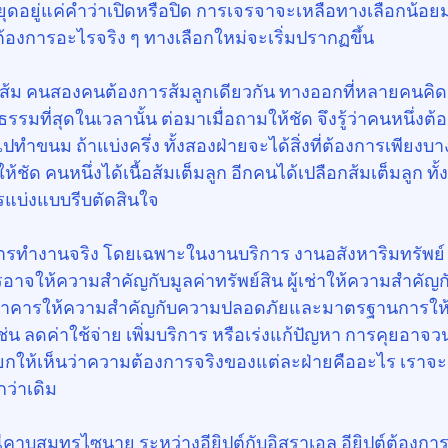
ดอยู่แค่คำว่าเปิดหรือปิด การเจรจาจะเหลือทางเลือกน้อ
ต้องการอะไรจริง ๆ ทางเลือกใหม่จะเริ่มปรากฏขึ้น
่องส้ม คนสองคนต้องการส้มลูกเดียวกัน ทางออกที่หลายคนคิด
ธรรมที่สุดในเวลานั้น ต่อมาเมื่อถามให้ชัด จึงรู้ว่าคนหนึ่งต้
ทำขนม ถ้าแบ่งครึ่ง ทั้งสองฝ่ายจะได้สิ่งที่ต้องการเพียง
ัด คนหนึ่งได้เนื้อส้มเต็มลูก อีกคนได้เปลือกส้มเต็มลูก ทั้
แบ่งแบบรีบตัดสินใจ
กับการทำงานจริง โดยเฉพาะในงานบริการ งานอสังหาริมทรัพย
าจให้ความสำคัญกับมูลค่าทรัพย์สิน ผู้เช่าให้ความสำคัญก
รอาคารให้ความสำคัญกับความปลอดภัยและมาตรฐานการให้บ
ช่น ลดค่าใช้จ่าย เพิ่มบริการ หรือเร่งแก้ปัญหา การคุยอาจว
ยกให้เห็นว่าความต้องการจริงของแต่ละฝ่ายคืออะไร เรา
กว่าเดิม
ีคาบสมุทรไซนาย ระหว่างอียิปต์กับอิสราเอล อียิปต์ต้องกา