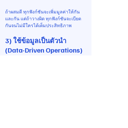
ถ้าผสมดี ทุกฟังก์ชันจะเพิ่มมูลค่าให้กัน
และกัน แต่ถ้าวางผิด ทุกฟังก์ชันจะเบียด
กันจนไม่มีใครได้เต็มประสิทธิภาพ
3) ใช้ข้อมูลเป็นตัวนำ 
(Data-Driven Operations)
Mixed-Use ยิ่งใหญ่ ยิ่งซับซ้อนต้องบริหาร
ด้วยข้อมูล ไม่ใช่สัญชาตญาณทั้งด้าน
จำนวนคน, peak hour, traffic flow, 
occupancy demand, พฤติกรรมผู้ใช้
4) บริการต้องเร็ว ยืดหยุ่น 
และไว้ใจได้
เพราะผู้อยู่อาศัย โรงแรม ร้านค้า และ