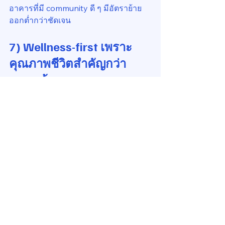
อาคารที่มี community ดี ๆ มีอัตราย้าย
ออกต่ำกว่าชัดเจน
7) Wellness-first เพราะ
คุณภาพชีวิตสำคัญกว่า
ขนาดห้อง
คนรุ่นใหม่ยอมอยู่ห้องเล็ก แต่ต้อง “อยู่
แล้วสบาย”
ความสบายในนิยามใหม่ประกอบด้วย:
อากาศดี
ความชื้นไม่สูง
ระบายอากาศเพียงพอ
พื้นที่ส่วนกลางใช้งานได้จริง
ฟิตเนสคุณภาพดี
ความปลอดภัยแม่นยำ