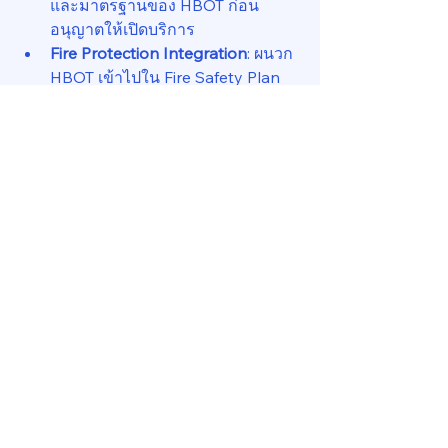
และมาตรฐานของ HBOT ก่อน
อนุญาตให้เปิดบริการ
Fire Protection Integration
: ผนวก 
HBOT เข้าไปใน Fire Safety Plan 
ของอาคาร รวมถึงระบบดับเพลิง 
Water Mist หรือ Clean Agent และ 
O₂ sensor ตรวจวัดระดับออกซิเจน
Training & Drill
: จัดซ้อมแผนฉุกเฉิน
ร่วมกับผู้เช่า Wellness Center อย่าง
สม่ำเสมอ
Communication
: แจ้งหน่วยงาน
ภายนอก เช่น หน่วยดับเพลิง ให้ทราบ
ว่ามี HBOT ในอาคารเพื่อเตรียม
พร้อมตอบสนองเหตุฉุกเฉิน
Insurance Requirement
: กำหนดให้
ผู้เช่าซื้อประกันความเสี่ยงพิเศษ 
(High-Risk Facility Insurance) เพื่อ
ปกป้องทั้งอาคารและผู้ใช้บริการ