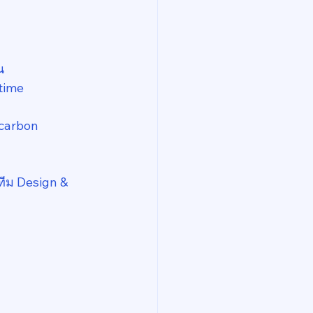
น
time
carbon 
้ทีม Design & 