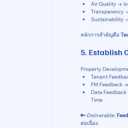
Air Quality → I
Transparency →
Sustainability 
หลักการสำคัญคือ 
Te
5. Establish
Property Development
Tenant Feedbac
FM Feedback → จ
Data Feedback →
Time
🔑 
Deliverable
: 
Feed
ต่อเนื่อง