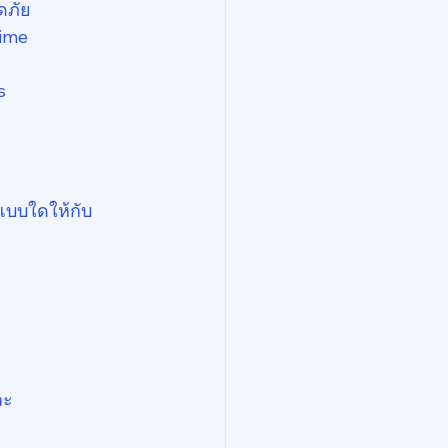
ดภัย
time
s
แบบใดให้กับ
ละ 