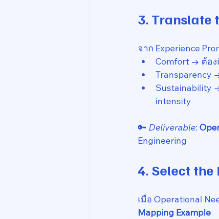
3. Translate
จาก Experience Prom
Comfort → ต้องม
Transparency → ต
Sustainability 
intensity
🔑 
Deliverable
: 
Oper
Engineering
4. Select th
เมื่อ Operational Ne
Mapping Example