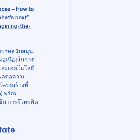
aces – How to 
what’s next”
agining-the-
ีบทบาทสนับสนุน
ต่อเนื่องในการ
 และเทคโนโลยี
ธิพลต่อความ
ครงสร้างที่
) พร้อม
ืน การรีโทรฟิต
tate