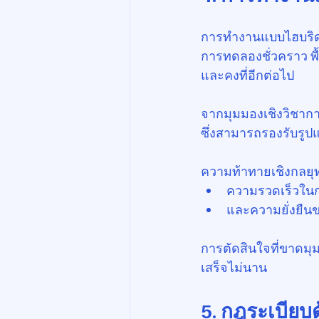
การทำงานแบบไฮบริด 
การทดลองชั่วคราว พื
และคงที่อีกต่อไป
จากมุมมองเชิงวิชาการ
ซึ่งสามารถรองรับรู
ความท้าทายเชิงกลยุท
ความรวดเร็วใน
และความยั่งยื
การตัดสินใจที่ขาดมุมม
เสร็จไม่นาน
5. กฎระเบียบ