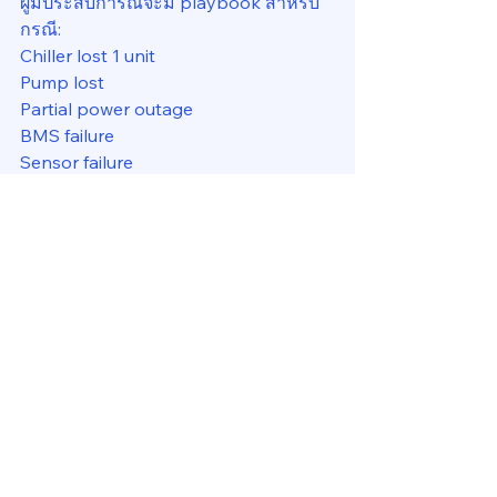
ผู้มีประสบการณ์จะมี playbook สำหรับ
กรณี:
Chiller lost 1 unit
Pump lost
Partial power outage
BMS failure
Sensor failure
AHU trip
พร้อมกำหนด:
โหมด degraded
แผน load shedding
ลำดับ zone priority
กติกาการ sacrifice comfort
เป้าหมาย time-to-restore
6. Silence Readiness Test
ก่อนหยุดยาวจริงวิศวกรที่มีประสบการณ์