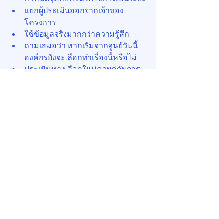
แยกผู้ประเมินออกจากเจ้าของ
โครงการ
ใช้ข้อมูลจริงมากกว่าความรู้สึก
ถามเสมอว่า หากเริ่มจากศูนย์วันนี้ 
องค์กรยังจะเลือกทำเรื่องนี้หรือไม่
ประเมินทางเลือกใหม่ควบคู่กับการ
ประเมินโครงการเดิม
สร้างวัฒนธรรมที่มองการเปลี่ยน
ทิศทางเป็นการเรียนรู้ ไม่ใช่ความล้ม
เหลว
สิ่งเหล่านี้ช่วยให้องค์กรไม่ติดอยู่กับคำว่า 
"เสียดาย" จนลืมคำว่า "คุ้มค่า"
จากความเสียดาย สู่การ
จัดสรรทรัพยากรอย่างมีวินัย
ในมุมของการบริหารองค์กร Sunk Cost 