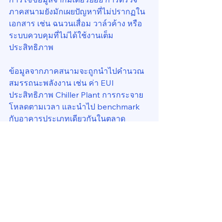
ภาคสนามยังมักเผยปัญหาที่ไม่ปรากฏใน
เอกสาร เช่น ฉนวนเสื่อม วาล์วค้าง หรือ
ระบบควบคุมที่ไม่ได้ใช้งานเต็ม
ประสิทธิภาพ
ข้อมูลจากภาคสนามจะถูกนำไปคำนวณ
สมรรถนะพลังงาน เช่น ค่า EUI 
ประสิทธิภาพ Chiller Plant การกระจาย
โหลดตามเวลา และนำไป benchmark 
กับอาคารประเภทเดียวกันในตลาด
เดียวกัน เพื่อแปลผลเชิงการแข่งขัน ต่อ
จากนั้นคือการจัดทำ Carbon Baseline 
และวิเคราะห์เส้นทางลดคาร์บอนในทาง
ปฏิบัติ พร้อมเชื่อมโยงกับงบลงทุนและช่วง
เวลาที่ต้องดำเนินการ
ในขั้นตอนด้านกฎหมายและข้อกำหนด 
ทีมงานจะประเมินทั้งสถานะปัจจุบันและ