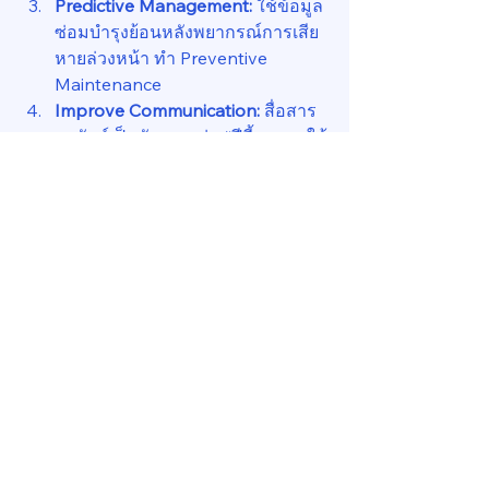
Predictive Management:
 ใช้ข้อมูล
ซ่อมบำรุงย้อนหลังพยากรณ์การเสีย
หายล่วงหน้า ทำ Preventive 
Maintenance
Improve Communication:
 สื่อสาร
ผลลัพธ์เป็นตัวเลข เช่น “ปีนี้ลดการใช้
พลังงานลง 10%” เพื่อสร้าง Trust กับ
ผู้เช่า
ข้อควรระวัง
PDPA Compliance:
 การเก็บข้อมูล
ต้องโปร่งใส ขอความยินยอมจากผู้
เช่า และใช้อย่างปลอดภัย
Data ไม่ใช่ทุกคำตอบ:
 ต้องผสาน
ข้อมูลกับ Human Touch ไม่ใช่ดูแต่
ตัวเลข
สรุปสำหรับผู้จัดการอาคาร
ในยุคที่ 
“ข้อมูลคือพลัง”
 Property 
Manager ที่ใช้ Data Analytics จะเข้าใจ