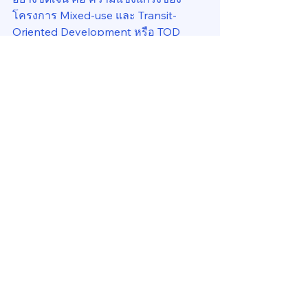
โครงการ Mixed-use และ Transit-
Oriented Development หรือ TOD 
ความสำเร็จของโครงการประเภทนี้ไม่ได้
เกิดจากคุณภาพของตัวอาคารเพียงอย่าง
เดียว หากเกิดจากความสามารถในการ
สร้างระบบนิเวศที่เชื่อมโยงการทำงาน 
การใช้ชีวิต และการเดินทางเข้าด้วยกัน
ในโลกการทำงานยุคใหม่ ผู้เช่าไม่ได้มอง
สำนักงานเป็นเพียงพื้นที่ทำงานอีกต่อไป 
พวกเขากำลังมองหาสภาพแวดล้อมที่ช่วย
สนับสนุนประสิทธิภาพการทำงาน ความ
เป็นอยู่ของพนักงาน และประสบการณ์
ขององค์กรโดยรวม อาคารที่เชื่อมต่อกับ
ระบบขนส่ง มีร้านอาหาร โรงแรม พื้นที่สี
เขียว ฟิตเนส และกิจกรรมต่าง ๆ ภายใน
โครงการ จึงมีความได้เปรียบมากกว่า
อาคารที่ทำหน้าที่เป็นเพียงพื้นที่เช่า